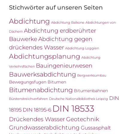
Stichwörter auf unseren Seiten
Abdichtung
Abdichtung Balkone
Abdichtungen von
Abdichtung erdberührter
Dächern
Bauwerke
Abdichtung gegen
drückendes Wasser
Abdichtung Loggien
Abdichtungsplanung
Abdichtung
Bauingenieurwesen
Verkehrsflächen
Bauwerksabdichtung
Bergwerksumbau
Bewegungsfugen
Bitumen
Bitumenabdichtung
Bitumenbahnen
DIN
Bürstenstreichverfahren
Deutsche Nationalbibliothek Leipzig
DIN 18533
18195
DIN 18195-6
Drückendes Wasser
Geotechnik
Grundwasserabdichtung
Gussasphalt