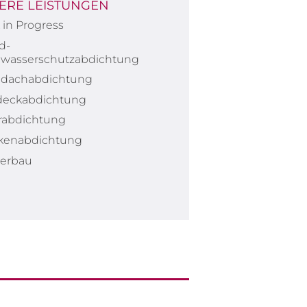
ERE LEISTUNGEN
in Progress
d-
wasserschutzabdichtung
hdachabdichtung
deckabdichtung
erabdichtung
kenabdichtung
erbau