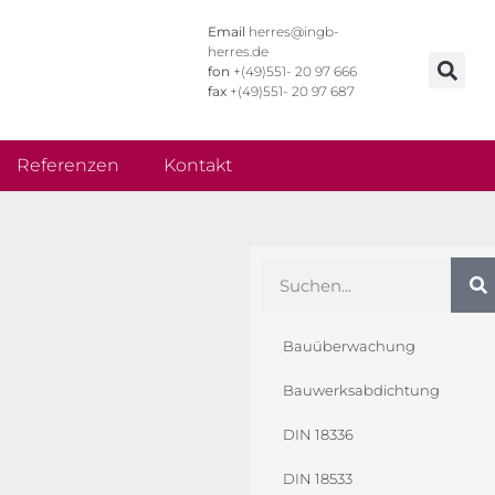
Email
herres@ingb-
herres.de
fon
+(49)551- 20 97 666
fax
+(49)551- 20 97 687
Referenzen
Kontakt
Bauüberwachung
Bauwerksabdichtung
DIN 18336
DIN 18533