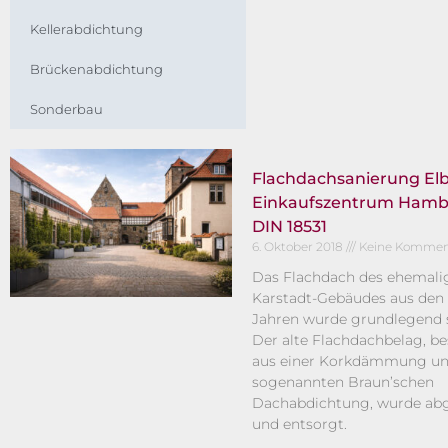
Kellerabdichtung
Brückenabdichtung
Sonderbau
Flachdachsanierung El
Einkaufszentrum Ham
DIN 18531
6. Oktober 2018
Keine Kommen
Das Flachdach des ehemali
Karstadt-Gebäudes aus den 
Jahren wurde grundlegend s
Der alte Flachdachbelag, b
aus einer Korkdämmung un
sogenannten Braun’schen
Dachabdichtung, wurde abg
und entsorgt.