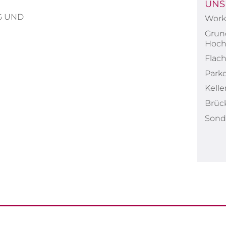
UNS
G UND
Work 
Grun
Hoch
Flac
Park
Kell
Brüc
Sond