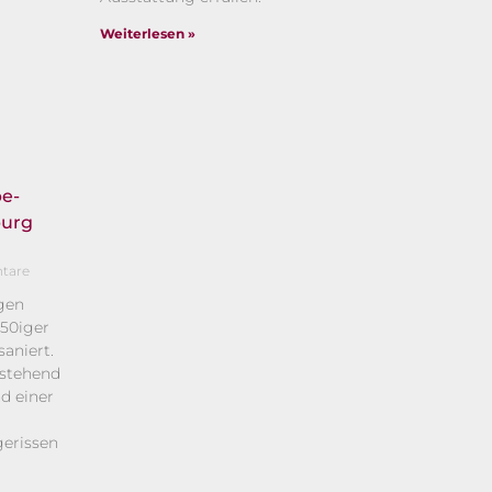
Weiterlesen »
be-
burg
tare
gen
50iger
aniert.
estehend
d einer
erissen