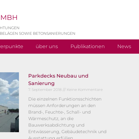
 GMBH
CHTUNGEN
 BELÄGEN SOWIE BETONSANIERUNGEN
werpunkte
über uns
Publikationen
News
Parkdecks Neubau und
Sanierung
7. September 2018
Keine Kommentare
Die einzelnen Funktionsschichten
müssen Anforderungen an den
Brand-, Feuchte-, Schall- und
Wärmeschutz, an die
Bauwerksabdichtung und
Entwässerung, Gebäudetechnik und
Ausstattung erfüllen.