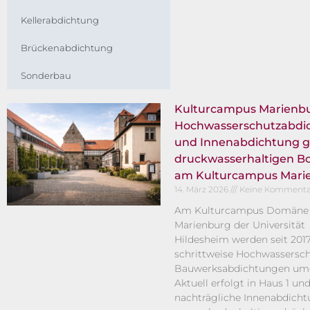
Kellerabdichtung
Brückenabdichtung
Sonderbau
Kulturcampus Marienb
Hochwasserschutzabdi
und Innenabdichtung 
druckwasserhaltigen B
am Kulturcampus Mari
14. März 2026
Keine Kommenta
Am Kulturcampus Domäne
Marienburg der Universität
Hildesheim werden seit 201
schrittweise Hochwassersch
Bauwerksabdichtungen umg
Aktuell erfolgt in Haus 1 un
nachträgliche Innenabdich