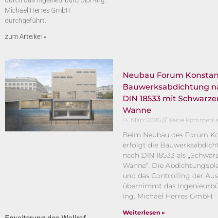
durch das Ingenieurbüro Dipl.-Ing.
Michael Herres GmbH
durchgeführt.
zum Arteikel »
Neubau Forum Konstan
Bauwerksabdichtung n
DIN 18533 mit Schwarze
Wanne
14. März 2026
Keine Kommenta
Beim Neubau des Forum Ko
erfolgt die Bauwerksabdic
nach DIN 18533 als „Schwar
Wanne“. Die Abdichtungsp
und das Controlling der Au
übernimmt das Ingenieurbür
Ing. Michael Herres GmbH.
Weiterlesen »