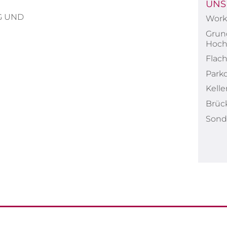
UNS
G UND
Work 
Grun
Hoch
Flac
Park
Kell
Brüc
Sond