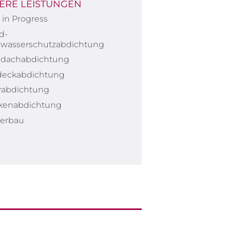
ERE LEISTUNGEN
in Progress
d-
wasserschutzabdichtung
hdachabdichtung
deckabdichtung
erabdichtung
kenabdichtung
erbau