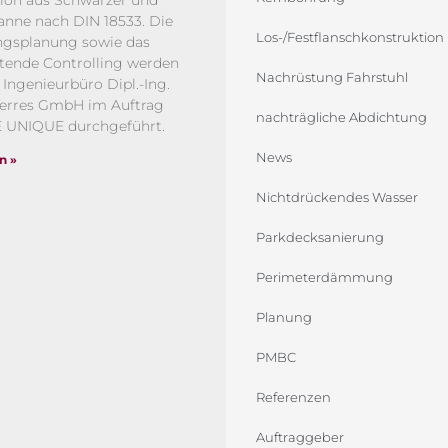
ion aus Schwarzer und
nne nach DIN 18533. Die
Los-/Festflanschkonstruktion
ngsplanung sowie das
tende Controlling werden
Nachrüstung Fahrstuhl
 Ingenieurbüro Dipl.-Ing.
Herres GmbH im Auftrag
nachträgliche Abdichtung
 UNIQUE durchgeführt.
News
n »
Nichtdrückendes Wasser
Parkdecksanierung
Perimeterdämmung
Planung
PMBC
Referenzen
Auftraggeber