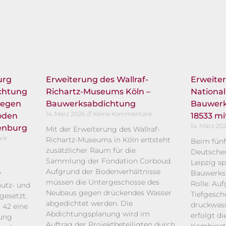
urg
Erweiterung des Wallraf-
Erweite
chtung
Richartz-Museums Köln –
National
gegen
Bauwerksabdichtung
Bauwerk
14. März 2026
Keine Kommentare
oden
18533 m
14. März 20
enburg
Mit der Erweiterung des Wallraf-
re
Richartz-Museums in Köln entsteht
Beim fünf
zusätzlicher Raum für die
Deutschen
Sammlung der Fondation Corboud.
Leipzig sp
Aufgrund der Bodenverhältnisse
Bauwerksa
7
müssen die Untergeschosse des
Rolle. Auf
utz- und
Neubaus gegen drückendes Wasser
Tiefgesch
esetzt.
abgedichtet werden. Die
druckwass
d 42 eine
Abdichtungsplanung wird im
erfolgt d
tung
Auftrag der Projektbeteiligten durch