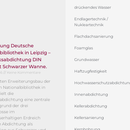
drückendes Wasser
Endlagertechnik /
Nukleartechnik
Flachdachsanierung
rung Deutsche
Foamglas
bibliothek in Leipzig –
sabdichtung DIN
Grundwasser
it Schwarzer Wanne.
Haftzugfestigkeit
26
Keine Kommentare
ten Erweiterungsbau der
Hochwasserschutzabdichtun
 Nationalbibliothek in
ielt die
Innenabdichtung
bdichtung eine zentrale
grund der drei
Kellerabdichtung
osse im
erhaltigen Erdreich
Kellersanierung
ie Abdichtung als
Kernbohrung