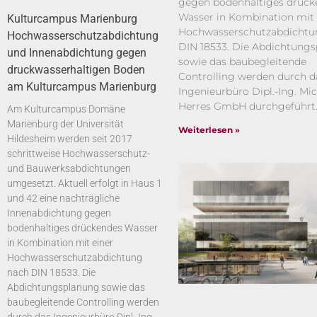
gegen bodenhaltiges drück
Wasser in Kombination mit 
Kulturcampus Marienburg
Hochwasserschutzabdichtu
Hochwasserschutzabdichtung
DIN 18533. Die Abdichtung
und Innenabdichtung gegen
sowie das baubegleitende
druckwasserhaltigen Boden
Controlling werden durch d
am Kulturcampus Marienburg
Ingenieurbüro Dipl.-Ing. Mi
Herres GmbH durchgeführt
Am Kulturcampus Domäne
Marienburg der Universität
Weiterlesen »
Hildesheim werden seit 2017
schrittweise Hochwasserschutz-
und Bauwerksabdichtungen
umgesetzt. Aktuell erfolgt in Haus 1
und 42 eine nachträgliche
Innenabdichtung gegen
bodenhaltiges drückendes Wasser
in Kombination mit einer
Hochwasserschutzabdichtung
nach DIN 18533. Die
Abdichtungsplanung sowie das
baubegleitende Controlling werden