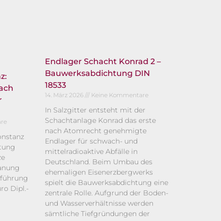
Endlager Schacht Konrad 2 –
Bauwerksabdichtung DIN
z:
18533
ach
14. März 2026
Keine Kommentare
r
In Salzgitter entsteht mit der
Schachtanlage Konrad das erste
re
nach Atomrecht genehmigte
nstanz
Endlager für schwach- und
htung
mittelradioaktive Abfälle in
ze
Deutschland. Beim Umbau des
lanung
ehemaligen Eisenerzbergwerks
sführung
spielt die Bauwerksabdichtung eine
o Dipl.-
zentrale Rolle. Aufgrund der Boden-
und Wasserverhältnisse werden
sämtliche Tiefgründungen der