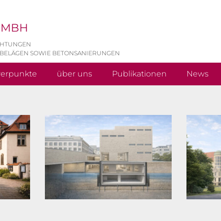
 GMBH
CHTUNGEN
 BELÄGEN SOWIE BETONSANIERUNGEN
werpunkte
über uns
Publikationen
News