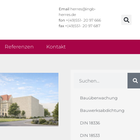
Email
herres@ingb-
herres.de
fon
+(49)551- 20 97 666
fax
+(49)551- 20 97 687
Referenzen
Kontakt
Bauüberwachung
Bauwerksabdichtung
DIN 18336
DIN 18533