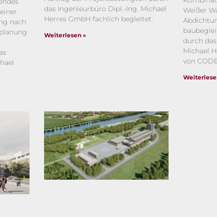
Kombinat
endes
das Ingenieurbüro Dipl.-Ing. Michael
Weißer Wa
einer
Herres GmbH fachlich begleitet.
Abdichtu
ng nach
baubeglei
splanung
Weiterlesen »
durch das
Michael 
as
von CODE
chael
.
Weiterlese