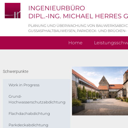
INGENIEURBÜRO
DIPL.-ING. MICHAEL HERRES
PLANUNG UND ÜBERWACHUNG VON BAUWERKSABDI
GUSSASPHALTBAUWEISEN, PARKDECK- UND BRÜCKEN-
Home
Leistungssch
Schwerpunkte
Work in Progress
Grund-
Hochwasserschutzabdichtung
Flachdachabdichtung
Parkdeckabdichtung