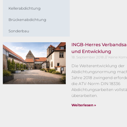
Kellerabdichtung
Brückenabdichtung
Sonderbau
INGB-Herres Verbandsa
und Entwicklung
18. September 2018
Keine Kom
Die Weiterentwicklung der
Abdichtungsnormung mach
Jahre 2018 zwingend erforde
die ATV-Norm DIN 18336
Abdichtungsarbeiten vollst
überarbeiten.
Weiterlesen »