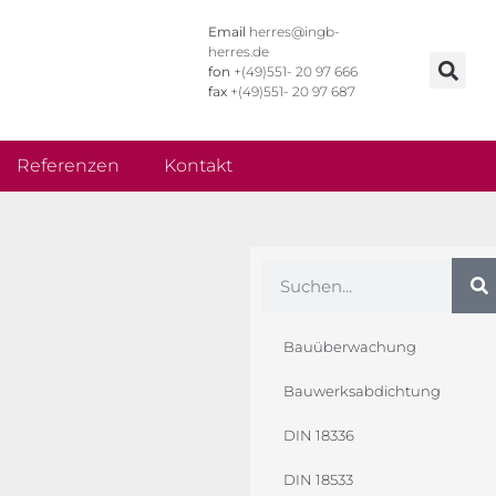
Email
herres@ingb-
herres.de
fon
+(49)551- 20 97 666
fax
+(49)551- 20 97 687
Referenzen
Kontakt
Bauüberwachung
Bauwerksabdichtung
DIN 18336
DIN 18533