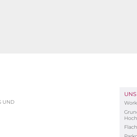
UNS
G UND
Work 
Grun
Hoch
Flac
Park