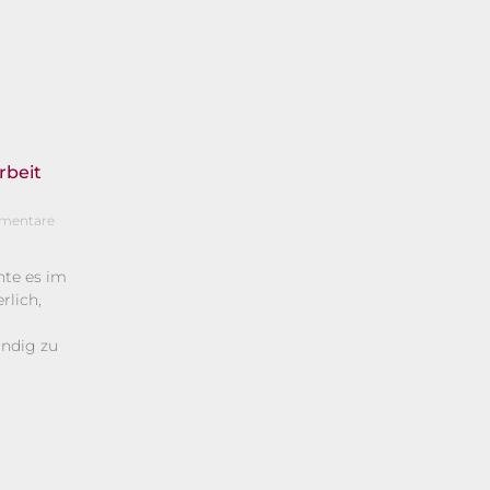
rbeit
mentare
te es im
rlich,
ändig zu