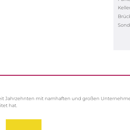
Kell
Brüc
Sond
et seit Jahrzehnten mit namhaften und großen Unterne
itet hat.