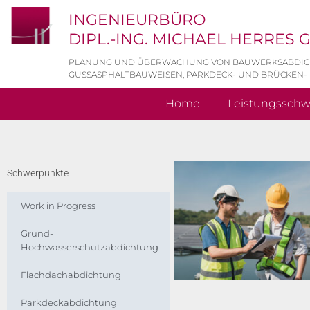
INGENIEURBÜRO
DIPL.-ING. MICHAEL HERRES
PLANUNG UND ÜBERWACHUNG VON BAUWERKSABDI
GUSSASPHALTBAUWEISEN, PARKDECK- UND BRÜCKEN-
Home
Leistungssch
Schwerpunkte
Work in Progress
Grund-
Hochwasserschutzabdichtung
Flachdachabdichtung
Parkdeckabdichtung