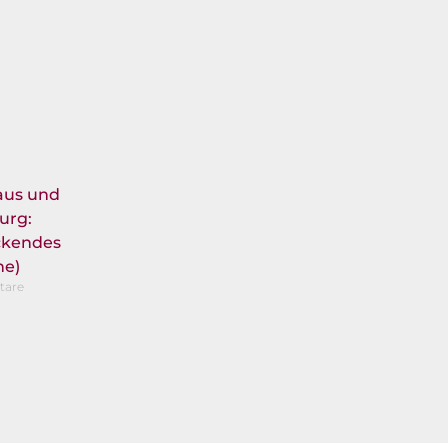
aus und
urg:
ckendes
ne)
tare