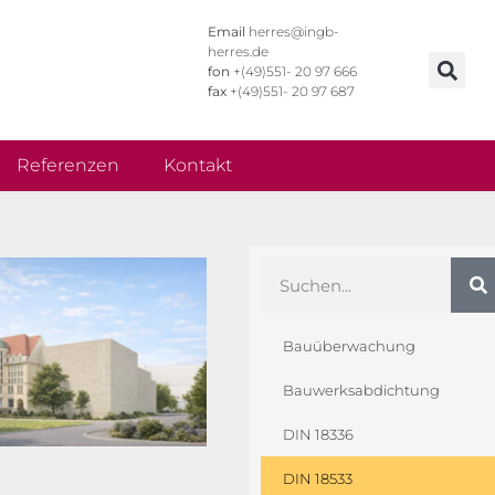
Email
herres@ingb-
herres.de
fon
+(49)551- 20 97 666
fax
+(49)551- 20 97 687
Referenzen
Kontakt
Bauüberwachung
Bauwerksabdichtung
DIN 18336
DIN 18533