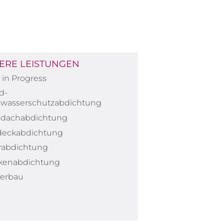
ERE LEISTUNGEN
in Progress
d-
wasserschutzabdichtung
hdachabdichtung
deckabdichtung
erabdichtung
kenabdichtung
erbau