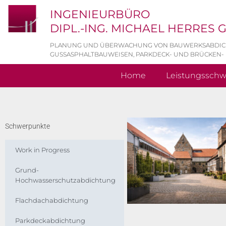
INGENIEURBÜRO
DIPL.-ING. MICHAEL HERRES
PLANUNG UND ÜBERWACHUNG VON BAUWERKSABDI
GUSSASPHALTBAUWEISEN, PARKDECK- UND BRÜCKEN-
Home
Leistungssch
Schwerpunkte
Work in Progress
Grund-
Hochwasserschutzabdichtung
Flachdachabdichtung
Parkdeckabdichtung