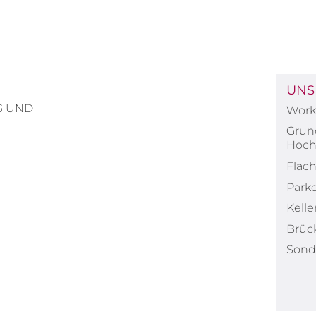
UNS
G UND
Work 
Grun
Hoch
Flac
Park
Kell
Brüc
Sond