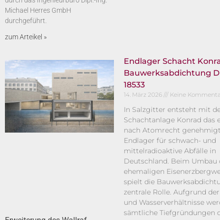
durch das Ingenieurbüro Dipl.-Ing.
Michael Herres GmbH
durchgeführt.
zum Arteikel »
Endlager Schacht Konra
Bauwerksabdichtung D
18533
14. März 2026
Keine Kommenta
In Salzgitter entsteht mit d
Schachtanlage Konrad das e
nach Atomrecht genehmig
Endlager für schwach- und
mittelradioaktive Abfälle in
Deutschland. Beim Umbau 
ehemaligen Eisenerzbergwe
spielt die Bauwerksabdicht
zentrale Rolle. Aufgrund de
und Wasserverhältnisse we
sämtliche Tiefgründungen 