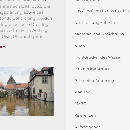
ion aus Schwarzer und
nne nach DIN 18533. Die
Los-/Festflanschkonstruktion
ngsplanung sowie das
tende Controlling werden
Nachrüstung Fahrstuhl
 Ingenieurbüro Dipl.-Ing.
Herres GmbH im Auftrag
nachträgliche Abdichtung
 UNIQUE durchgeführt.
News
n »
Nichtdrückendes Wasser
Parkdecksanierung
Perimeterdämmung
Planung
PMBC
Referenzen
Auftraggeber