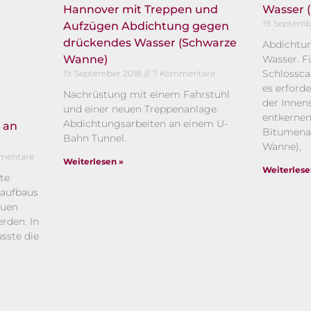
Hannover mit Treppen und
Wasser 
19. Septem
Aufzügen Abdichtung gegen
drückendes Wasser (Schwarze
Abdichtu
Wanne)
Wasser. F
Schlossca
19. September 2018
7 Kommentare
es erforde
Nachrüstung mit einem Fahrstuhl
der Innens
und einer neuen Treppenanlage.
entkernen
Abdichtungsarbeiten an einem U-
 an
Bitumena
Bahn Tunnel.
Wanne),
mentare
Weiterlesen »
Weiterlese
te
raufbaus
euen
rden. In
ste die