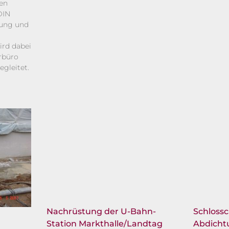
en
DIN
nung und
rd dabei
rbüro
egleitet.
Nachrüstung der U-Bahn-
Schloss
Station Markthalle/Landtag
Abdicht