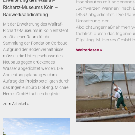
Erweiterung des Wallraf-
Hochbauten mit sogenannt
Richartz-Museums Köln –
„Schwarzen Wannen“ nach 
Bauwerksabdichtung
18533 abgedichtet. Die Pla
Umsetzung der
Mit der Erweiterung des Wallraf-
Abdichtungsmaßnahmen wi
Richartz-Museums in Köln entsteht
fachlich durch das Ingenieu
zusätzlicher Raum für die
Dipl.-Ing. M. Herres GmbH b
Sammlung der Fondation Corboud.
Aufgrund der Bodenverhältnisse
Weiterlesen »
müssen die Untergeschosse des
Neubaus gegen drückendes
Wasser abgedichtet werden. Die
Abdichtungsplanung wird im
Auftrag der Projektbeteiligten durch
das Ingenieurbüro Dipl.-Ing. Michael
Herres GmbH fachlich begleitet.
zum Arteikel »