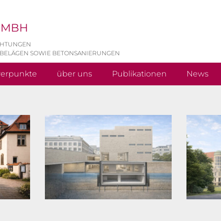
 GMBH
CHTUNGEN
 BELÄGEN SOWIE BETONSANIERUNGEN
werpunkte
über uns
Publikationen
News