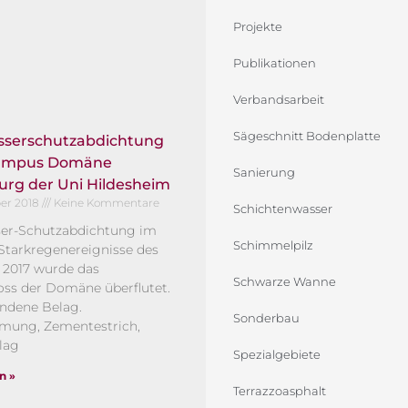
Projekte
Publikationen
Verbandsarbeit
Sägeschnitt Bodenplatte
serschutzabdichtung
campus Domäne
Sanierung
urg der Uni Hildesheim
ber 2018
Keine Kommentare
Schichtenwasser
er-Schutzabdichtung im
Schimmelpilz
Starkregenereignisse des
2017 wurde das
Schwarze Wanne
ss der Domäne überflutet.
ndene Belag.
Sonderbau
ung, Zementestrich,
lag
Spezialgebiete
n »
Terrazzoasphalt