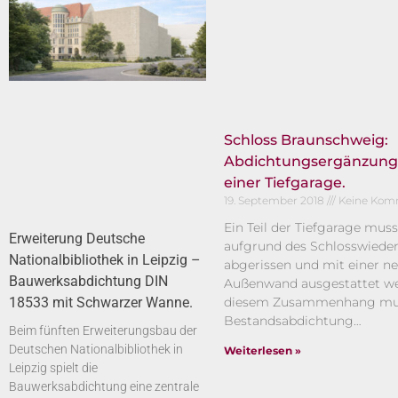
Schloss Braunschweig:
Abdichtungsergänzung
einer Tiefgarage.
19. September 2018
Keine Kom
Ein Teil der Tiefgarage muss
Erweiterung Deutsche
aufgrund des Schlosswiede
Nationalbibliothek in Leipzig –
abgerissen und mit einer n
Bauwerksabdichtung DIN
Außenwand ausgestattet we
18533 mit Schwarzer Wanne.
diesem Zusammenhang mus
Bestandsabdichtung…
Beim fünften Erweiterungsbau der
Deutschen Nationalbibliothek in
Weiterlesen »
Leipzig spielt die
Bauwerksabdichtung eine zentrale