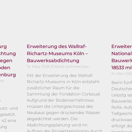
urg
Erweiterung des Wallraf-
Erweite
chtung
Richartz-Museums Köln –
National
gegen
Bauwerksabdichtung
Bauwerk
14. März 2026
Keine Kommentare
oden
18533 m
14. März 20
enburg
Mit der Erweiterung des Wallraf-
re
Richartz-Museums in Köln entsteht
Beim fünf
zusätzlicher Raum für die
Deutschen
Sammlung der Fondation Corboud.
Leipzig sp
Aufgrund der Bodenverhältnisse
Bauwerksa
7
müssen die Untergeschosse des
Rolle. Auf
utz- und
Neubaus gegen drückendes Wasser
Tiefgesch
esetzt.
abgedichtet werden. Die
druckwass
d 42 eine
Abdichtungsplanung wird im
erfolgt d
tung
Auftrag der Projektbeteiligten durch