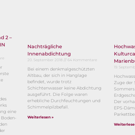
d 2 –
IN
Nachträgliche
Hochwas
Innenabdichtung
Kultur
re
20. September 2018
64 Kommentare
Marienb
er
19. Septem
Bei einem denkmalgeschützten
rste
Altbau, der sich in Hanglage
Hochwass
te
befindet, wurde trotz
Zuge der 
Schichtenwasser keine Abdichtung
Sommers 
ausgeführt. Die Folge waren
Erdgescho
des
erhebliche Durchfeuchtungen und
Der vorha
rks
Schimmelpilzbefall.
EPS-Dämm
ung eine
Parkettbe
Weiterlesen »
r Boden-
rden
Weiterlese
der