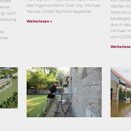
Kombinat
endes
das Ingenieurbüro Dipl.-Ing. Michael
Weißer Wa
einer
Herres GmbH fachlich begleitet.
Abdichtu
ng nach
baubeglei
splanung
Weiterlesen »
durch das
Michael 
as
von CODE
chael
.
Weiterlese