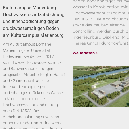
gegen bodenhaltiges drück
Wasser in Kombination mit 
Kulturcampus Marienburg
Hochwasserschutzabdichtu
Hochwasserschutzabdichtung
DIN 18533. Die Abdichtung
und Innenabdichtung gegen
sowie das baubegleitende
druckwasserhaltigen Boden
Controlling werden durch d
am Kulturcampus Marienburg
Ingenieurbüro Dipl.-Ing. Mi
Herres GmbH durchgeführt
Am Kulturcampus Domäne
Marienburg der Universität
Weiterlesen »
Hildesheim werden seit 2017
schrittweise Hochwasserschutz-
und Bauwerksabdichtungen
umgesetzt. Aktuell erfolgt in Haus 1
und 42 eine nachträgliche
Innenabdichtung gegen
bodenhaltiges drückendes Wasser
in Kombination mit einer
Hochwasserschutzabdichtung
nach DIN 18533. Die
Abdichtungsplanung sowie das
baubegleitende Controlling werden