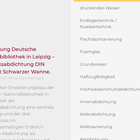
drückendes Wasser
Endlagertechnik /
Nukleartechnik
Flachdachsanierung
rung Deutsche
Foamglas
bibliothek in Leipzig –
sabdichtung DIN
Grundwasser
it Schwarzer Wanne.
Haftzugfestigkeit
26
Keine Kommentare
ten Erweiterungsbau der
Hochwasserschutzabdichtun
 Nationalbibliothek in
ielt die
Innenabdichtung
bdichtung eine zentrale
grund der drei
Kellerabdichtung
osse im
erhaltigen Erdreich
Kellersanierung
ie Abdichtung als
Kernbohrung