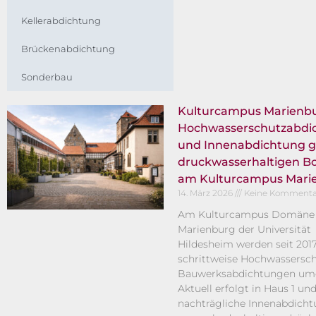
Kellerabdichtung
Brückenabdichtung
Sonderbau
Kulturcampus Marienb
Hochwasserschutzabdi
und Innenabdichtung 
druckwasserhaltigen B
am Kulturcampus Mari
14. März 2026
Keine Kommenta
Am Kulturcampus Domäne
Marienburg der Universität
Hildesheim werden seit 201
schrittweise Hochwassersch
Bauwerksabdichtungen umg
Aktuell erfolgt in Haus 1 un
nachträgliche Innenabdich