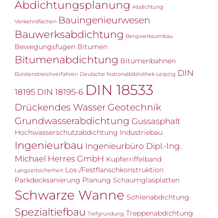
Abdichtungsplanung
Abdichtung
Bauingenieurwesen
Verkehrsflächen
Bauwerksabdichtung
Bergwerksumbau
Bewegungsfugen
Bitumen
Bitumenabdichtung
Bitumenbahnen
DIN
Bürstenstreichverfahren
Deutsche Nationalbibliothek Leipzig
DIN 18533
18195
DIN 18195-6
Drückendes Wasser
Geotechnik
Grundwasserabdichtung
Gussasphalt
Hochwasserschutzabdichtung
Industriebau
Ingenieurbau
Ingenieurbüro Dipl.-Ing.
Michael Herres GmbH
Kupferriffelband
Los-/Festflanschkonstruktion
Langzeitsicherheit
Parkdecksanierung
Planung
Schaumglasplatten
Schwarze Wanne
Sohlenabdichtung
Spezialtiefbau
Treppenabdichtung
Tiefgründung