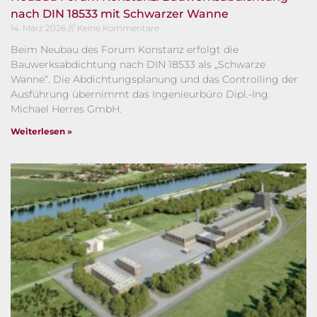
nach DIN 18533 mit Schwarzer Wanne
14. März 2026
Keine Kommentare
Beim Neubau des Forum Konstanz erfolgt die
Bauwerksabdichtung nach DIN 18533 als „Schwarze
Wanne“. Die Abdichtungsplanung und das Controlling der
Ausführung übernimmt das Ingenieurbüro Dipl.-Ing.
Michael Herres GmbH.
Weiterlesen »