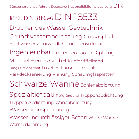
DIN
Bürstenstreichverfahren
Deutsche Nationalbibliothek Leipzig
DIN 18533
18195
DIN 18195-6
Drückendes Wasser
Geotechnik
Grundwasserabdichtung
Gussasphalt
Hochwasserschutzabdichtung
Industriebau
Ingenieurbau
Ingenieurbüro Dipl.-Ing.
Michael Herres GmbH
Kupferriffelband
Los-/Festflanschkonstruktion
Langzeitsicherheit
Parkdecksanierung
Planung
Schaumglasplatten
Schwarze Wanne
Sohlenabdichtung
Spezialtiefbau
Treppenabdichtung
Tiefgründung
Treppen Abdichtung
Wandabdichtung
Wasserbeanspruchung
Wasserundurchlässiger Beton
Weiße Wanne
Wärmedämmung