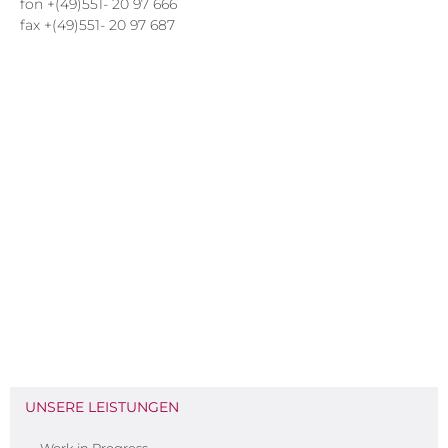
fon +(49)551- 20 97 666
fax +(49)551- 20 97 687
UNSERE LEISTUNGEN
Work in Progress