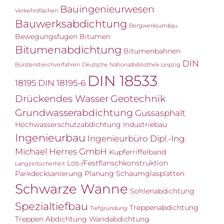
Bauingenieurwesen
Verkehrsflächen
Bauwerksabdichtung
Bergwerksumbau
Bewegungsfugen
Bitumen
Bitumenabdichtung
Bitumenbahnen
DIN
Bürstenstreichverfahren
Deutsche Nationalbibliothek Leipzig
DIN 18533
18195
DIN 18195-6
Drückendes Wasser
Geotechnik
Grundwasserabdichtung
Gussasphalt
Hochwasserschutzabdichtung
Industriebau
Ingenieurbau
Ingenieurbüro Dipl.-Ing.
Michael Herres GmbH
Kupferriffelband
Los-/Festflanschkonstruktion
Langzeitsicherheit
Parkdecksanierung
Planung
Schaumglasplatten
Schwarze Wanne
Sohlenabdichtung
Spezialtiefbau
Treppenabdichtung
Tiefgründung
Treppen Abdichtung
Wandabdichtung