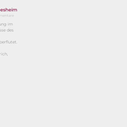
desheim
mentare
ung im
sse des
erflutet.
ich,