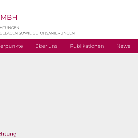
 GMBH
CHTUNGEN
 BELÄGEN SOWIE BETONSANIERUNGEN
werpunkte
über uns
Publikationen
News
chtung