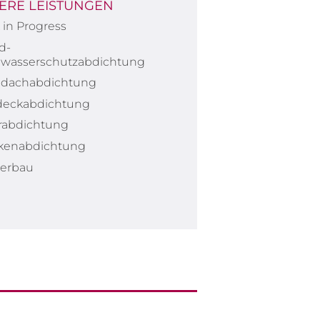
ERE LEISTUNGEN
in Progress
d-
wasserschutzabdichtung
hdachabdichtung
deckabdichtung
erabdichtung
kenabdichtung
erbau