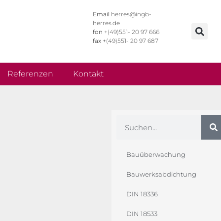
Email
herres@ingb-
herres.de
fon
+(49)551- 20 97 666
fax
+(49)551- 20 97 687
Referenzen
Kontakt
Bauüberwachung
Bauwerksabdichtung
DIN 18336
DIN 18533