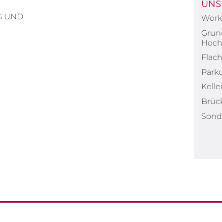
UNS
G UND
Work 
Grun
Hoch
Flac
Park
Kell
Brüc
Sond