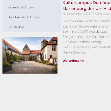
Kulturcampus Domäne
Kellerabdichtung
Marienburg der Uni Hil
19. September 2018
Keine Kom
Brückenabdichtung
Hochwasser-Schutzabdicht
Zuge der Starkregenereigni
Sonderbau
Sommers 2017 wurde das
Erdgeschoss der Domäne üb
Der vorhandene Belag.
EPS-Dämmung, Zementestr
Parkettbelag
Weiterlesen »