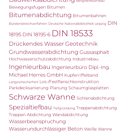
Bergwerksumbau
Bewegungsfugen
Bitumen
Bitumenabdichtung
Bitumenbahnen
DIN
Bürstenstreichverfahren
Deutsche Nationalbibliothek Leipzig
DIN 18533
18195
DIN 18195-6
Drückendes Wasser
Geotechnik
Grundwasserabdichtung
Gussasphalt
Hochwasserschutzabdichtung
Industriebau
Ingenieurbau
Ingenieurbüro Dipl.-Ing.
Michael Herres GmbH
Kupferriffelband
Los-/Festflanschkonstruktion
Langzeitsicherheit
Parkdecksanierung
Planung
Schaumglasplatten
Schwarze Wanne
Sohlenabdichtung
Spezialtiefbau
Treppenabdichtung
Tiefgründung
Treppen Abdichtung
Wandabdichtung
Wasserbeanspruchung
Wasserundurchlässiger Beton
Weiße Wanne